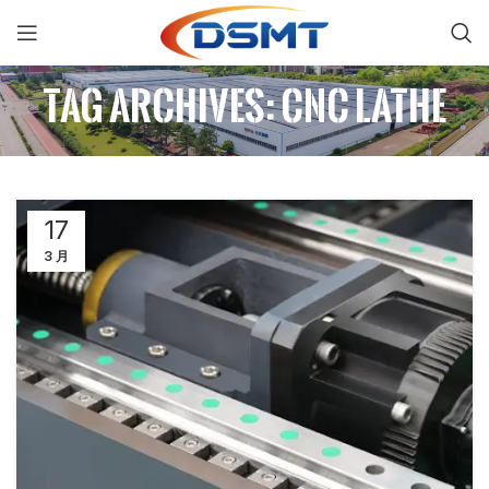
Tag Archives: CNC lathe
17
3 月